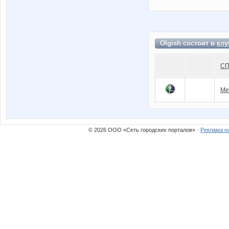
Olgish состоит в
клу
СП
Ме
© 2026 ООО «Сеть городских порталов» ·
Реклама н