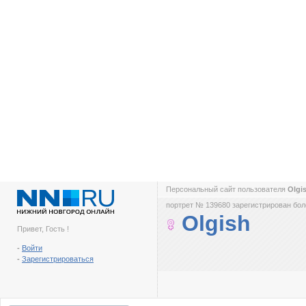
Персональный сайт пользователя
Olgi
портрет № 139680 зарегистрирован боле
Olgish
Привет, Гость !
-
Войти
-
Зарегистрироваться