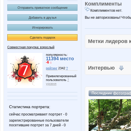
Комплименты
Отправить приватное сообщение
Комплиментов нет.
Вы не авторизованы! Чтоб
Добавить в друзья
Игнорировать
Сделать подарок
Метки лидеров
Совместная покупка: взрослый
популярность:
11394 место
-6 ↓
Интервью
рейтинг
2342
?
Привилегированный
пользователь
7
уровня
Последние
фотогра
Статистика портрета:
сейчас просматривают портрет - 0
зарегистрированные пользователи
посетившие портрет за 7 дней - 0